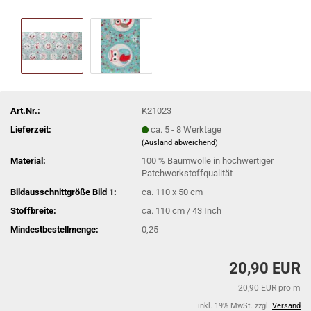
Art.Nr.:
K21023
Lieferzeit:
ca. 5 - 8 Werktage
(Ausland abweichend)
Material:
100 % Baumwolle in hochwertiger
Patchworkstoffqualität
Bildausschnittgröße Bild 1:
ca. 110 x 50 cm
Stoffbreite:
ca. 110 cm / 43 Inch
Mindestbestellmenge:
0,25
20,90 EUR
20,90 EUR pro m
inkl. 19% MwSt. zzgl.
Versand