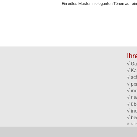
Ein edles Muster in eleganten Tönen auf ei
Ihr
√ Ga
√ Ka
√ sc
√ pe
√ in
√ ri
√ üb
√ in
√ be
© All 