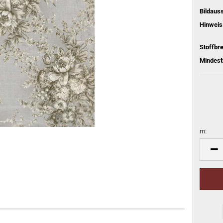
Bildaus
Hinweis
Stoffbre
Mindest
m:
m