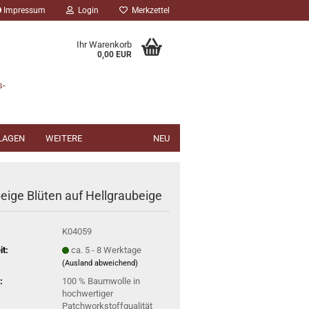
Impressum
Login
Merkzettel
Ihr Warenkorb
0,00 EUR
s-
NLAGEN
WEITERE
NEU
eige Blüten auf Hellgraubeige
K04059
it:
ca. 5 - 8 Werktage
(Ausland abweichend)
:
100 % Baumwolle in
hochwertiger
Patchworkstoffqualität