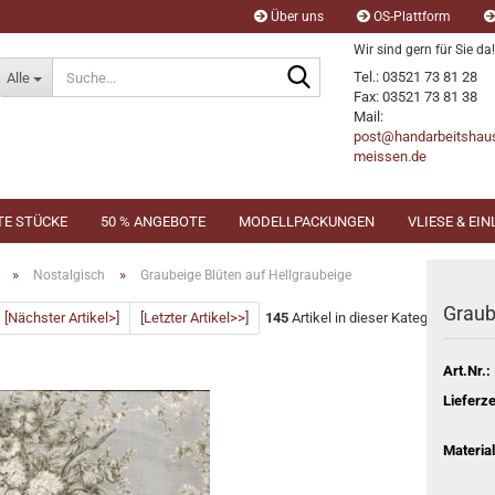
Über uns
OS-Plattform
Wir sind gern für Sie da!
Suche...
Tel.: 03521 73 81 28
Alle
Fax: 03521 73 81 38
Mail:
post@handarbeitshau
meissen.de
TE STÜCKE
50 % ANGEBOTE
MODELLPACKUNGEN
VLIESE & EI
»
»
Nostalgisch
Graubeige Blüten auf Hellgraubeige
Graub
[Nächster Artikel>]
[Letzter Artikel>>]
145
Artikel in dieser Kategorie
Art.Nr.:
Lieferze
Material