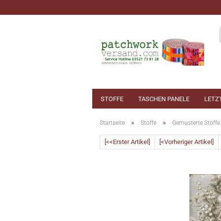
STOFFE
TASCHEN PANELE
LETZ
»
»
Startseite
Stoffe
Gemusterte Stoffe
[<<Erster Artikel]
[<Vorheriger Artikel]