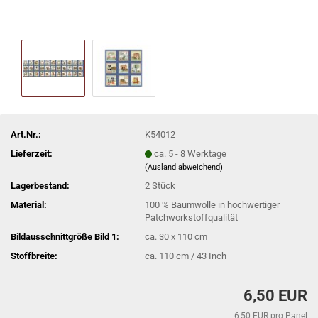
Art.Nr.:
K54012
Lieferzeit:
ca. 5 - 8 Werktage
(Ausland abweichend)
Lagerbestand:
2
Stück
Material:
100 % Baumwolle in hochwertiger
Patchworkstoffqualität
Bildausschnittgröße Bild 1:
ca. 30 x 110 cm
Stoffbreite:
ca. 110 cm / 43 Inch
6,50 EUR
6,50 EUR pro Panel