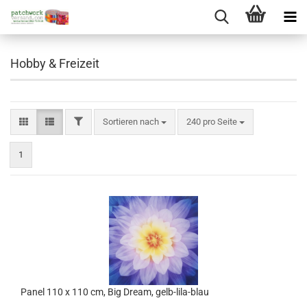
Hobby & Freizeit
FILTER
Sortieren nach
pro Seite
Sortieren nach
240 pro Seite
1
Panel 110 x 110 cm, Big Dream, gelb-lila-blau