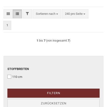
FILTER
Sortieren nach
pro Seite
Sortieren nach
240 pro Seite
1
1
bis
7
(von insgesamt
7
)
STOFFBREITEN
STOFFBREITEN
110 cm
FILTERN
ZURÜCKSETZEN