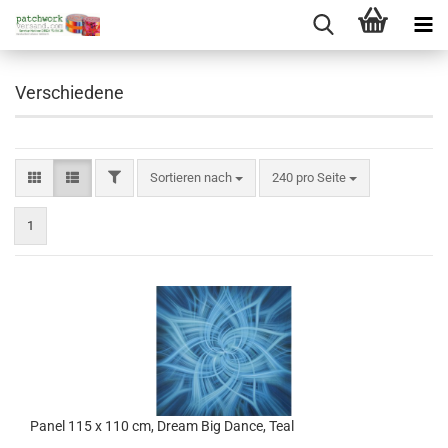
Verschiedene
FILTER
Sortieren nach
pro Seite
Sortieren nach
240 pro Seite
1
Panel 115 x 110 cm, Dream Big Dance, Teal