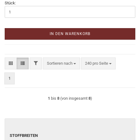
Stück:
IN DEN WARENKORB
FILTER
Sortieren nach
pro Seite
Sortieren nach
240 pro Seite
1
1
bis
8
(von insgesamt
8
)
STOFFBREITEN
STOFFBREITEN