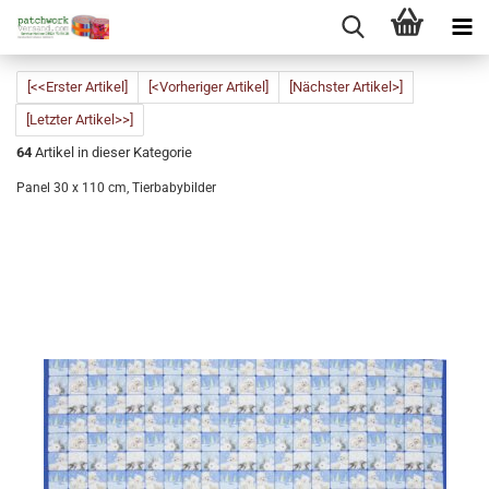
[<<Erster Artikel]
[<Vorheriger Artikel]
[Nächster Artikel>]
[Letzter Artikel>>]
64
Artikel in dieser Kategorie
Panel 30 x 110 cm, Tierbabybilder