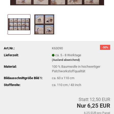
-50%
Art.Nr.:
K63090
Lieferzeit:
ca. 5 - 8 Werktage
(Ausland abweichend)
Material:
100 % Baumwolle in hochwertiger
Patchworkstoffqualität
Bildausschnittgröße Bild 1:
ca. 60 x 110 cm
Stoffbreite:
ca. 110 cm / 43 Inch
Statt 12,50 EUR
Nur 6,25 EUR
6,25 EUR pro Panel