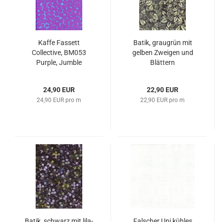
Kaffe Fassett
Batik, graugrün mit
Collective, BM053
gelben Zweigen und
Purple, Jumble
Blättern
24,90 EUR
22,90 EUR
24,90 EUR pro m
22,90 EUR pro m
Batik, schwarz mit lila-
Falscher Uni kühles