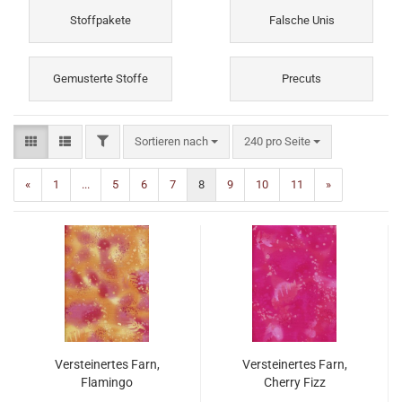
Stoffpakete
Falsche Unis
Gemusterte Stoffe
Precuts
FILTER
Sortieren nach
pro Seite
Sortieren nach
240 pro Seite
«
1
...
5
6
7
8
9
10
11
»
Versteinertes Farn,
Versteinertes Farn,
Flamingo
Cherry Fizz