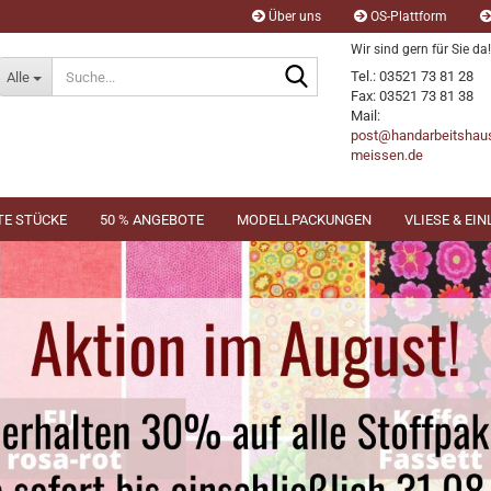
Über uns
OS-Plattform
Wir sind gern für Sie da!
Suche...
Tel.: 03521 73 81 28
Alle
Fax: 03521 73 81 38
Mail:
post@handarbeitshau
meissen.de
TE STÜCKE
50 % ANGEBOTE
MODELLPACKUNGEN
VLIESE & EI