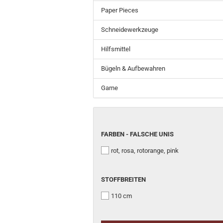
Paper Pieces
Schneidewerkzeuge
Hilfsmittel
Bügeln & Aufbewahren
Garne
FARBEN
FARBEN - FALSCHE UNIS
-
rot, rosa, rotorange, pink
FALSCHE
UNIS
STOFFBREITEN
STOFFBREITEN
110 cm