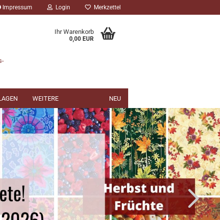
Impressum
Login
Merkzettel
Ihr Warenkorb
0,00 EUR
s-
NLAGEN
WEITERE
NEU