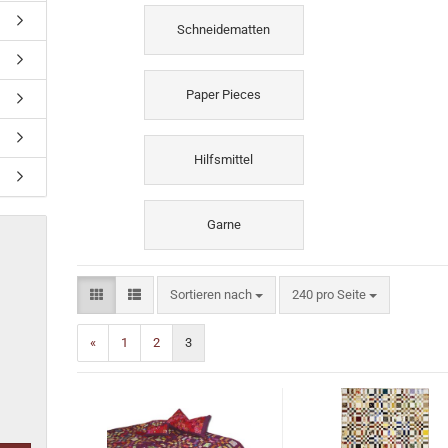
Schneidematten
Paper Pieces
Hilfsmittel
Garne
Sortieren nach
pro Seite
Sortieren nach
240 pro Seite
«
1
2
3