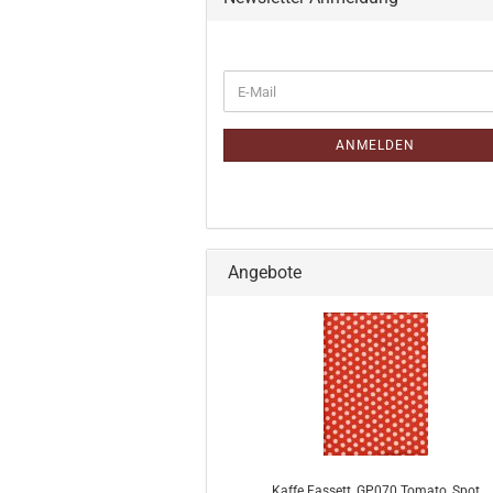
WEITER
E-
ZUR
Mail
NEWSLETTER-
ANMELDUNG
ANMELDEN
Angebote
Kaffe Fassett, GP070 Tomato, Spot