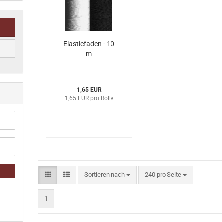
Elasticfaden - 10
m
1,65 EUR
1,65 EUR pro Rolle
Sortieren nach
pro Seite
Sortieren nach
240 pro Seite
1