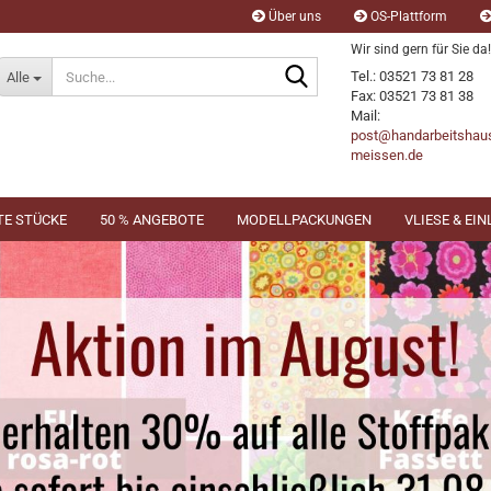
Über uns
OS-Plattform
Wir sind gern für Sie da!
Suche...
Tel.: 03521 73 81 28
Alle
Fax: 03521 73 81 38
Mail:
post@handarbeitshau
meissen.de
TE STÜCKE
50 % ANGEBOTE
MODELLPACKUNGEN
VLIESE & EI