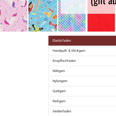
Elasticfaden
Handquilt- & Stickgarn
Knopflochfaden
Nähgarn
Nylongarn
Quiltgarn
Reihgarn
Seidenfaden