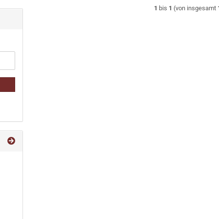
1
bis
1
(von insgesamt