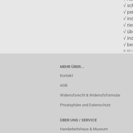
√ sc
√ pe
√ in
√ ri
√ üb
√ in
√ be
© All 
MEHR ÜBER...
Kontakt
AGB
Widerrufsrecht & Widerrufsformular
Privatsphäre und Datenschutz
ÜBER UNS / SERVICE
Handarbeitshaus & Museum