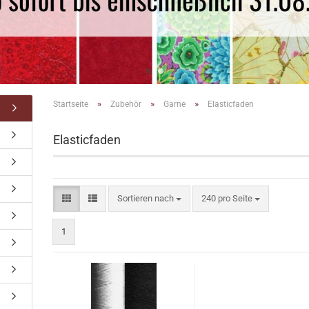
»
»
»
Startseite
Zubehör
Garne
Elasticfaden
Elasticfaden
Sortieren nach
pro Seite
Sortieren nach
240 pro Seite
1