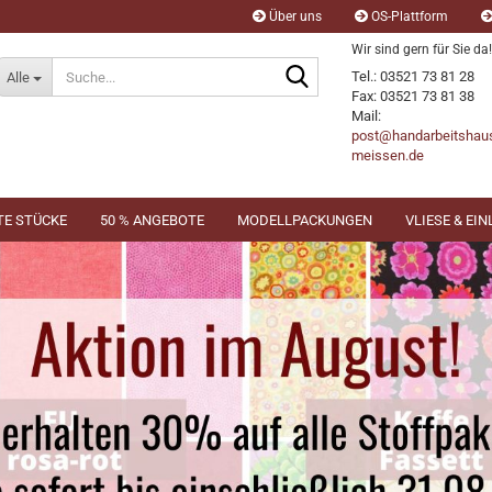
Über uns
OS-Plattform
Wir sind gern für Sie da!
Suche...
Tel.: 03521 73 81 28
Alle
Fax: 03521 73 81 38
Mail:
post@handarbeitshau
meissen.de
TE STÜCKE
50 % ANGEBOTE
MODELLPACKUNGEN
VLIESE & EI