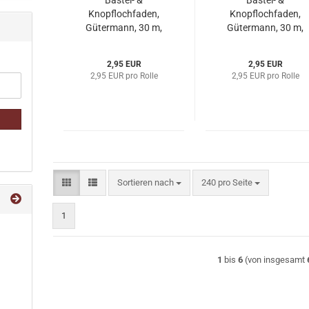
Bastel- &
Bastel- &
Knopflochfaden,
Knopflochfaden,
Gütermann, 30 m,
Gütermann, 30 m,
rot
grüngrau
2,95 EUR
2,95 EUR
2,95 EUR pro Rolle
2,95 EUR pro Rolle
Sortieren nach
pro Seite
Sortieren nach
240 pro Seite
1
1
bis
6
(von insgesamt