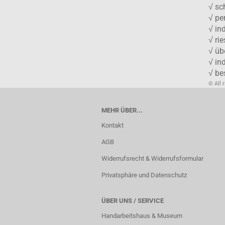
√ sc
√ pe
√ in
√ ri
√ üb
√ in
√ be
© All 
MEHR ÜBER...
Kontakt
AGB
Widerrufsrecht & Widerrufsformular
Privatsphäre und Datenschutz
ÜBER UNS / SERVICE
Handarbeitshaus & Museum