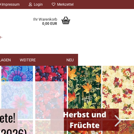
Impressum
Login
Merkzettel
Ihr Warenkorb
0,00 EUR
s-
NLAGEN
WEITERE
NEU