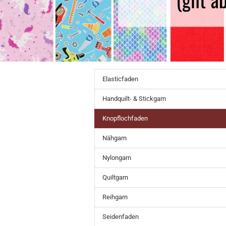
Elasticfaden
Handquilt- & Stickgarn
Knopflochfaden
Nähgarn
Nylongarn
Quiltgarn
Reihgarn
Seidenfaden