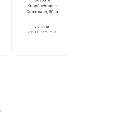
Bastel- &
Knopflochfaden,
Gütermann, 30 m,
dunkelblauschwarz
2,95 EUR
2,95 EUR pro Rolle
6
)