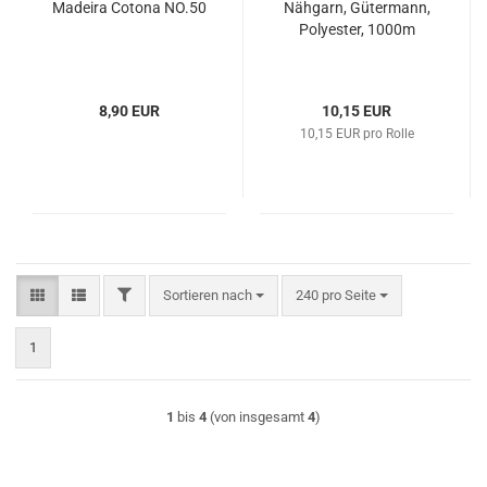
Madeira Cotona NO.50
Nähgarn, Gütermann,
Polyester, 1000m
8,90 EUR
10,15 EUR
10,15 EUR pro Rolle
FILTER
Sortieren nach
pro Seite
Sortieren nach
240 pro Seite
1
1
bis
4
(von insgesamt
4
)