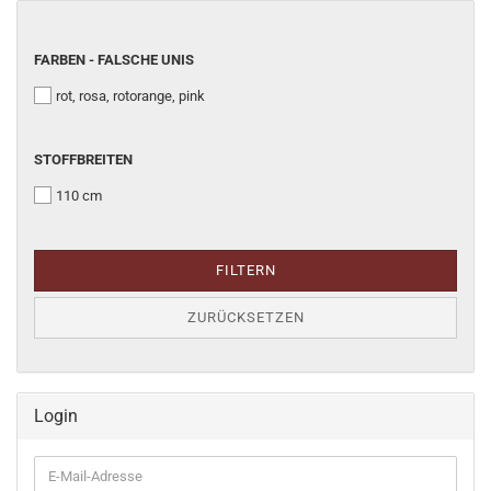
FARBEN
FARBEN - FALSCHE UNIS
-
rot, rosa, rotorange, pink
FALSCHE
UNIS
STOFFBREITEN
STOFFBREITEN
110 cm
FILTERN
ZURÜCKSETZEN
Login
E-