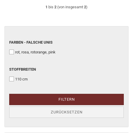
1
bis
2
(von insgesamt
2
)
FARBEN
FARBEN - FALSCHE UNIS
-
rot, rosa, rotorange, pink
FALSCHE
UNIS
STOFFBREITEN
STOFFBREITEN
110 cm
FILTERN
ZURÜCKSETZEN