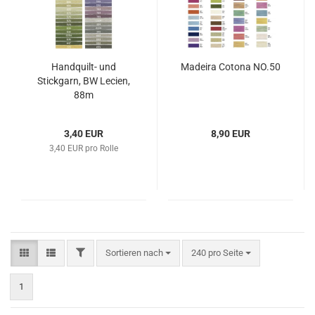
Handquilt- und
Madeira Cotona NO.50
Stickgarn, BW Lecien,
88m
3,40 EUR
8,90 EUR
3,40 EUR pro Rolle
FILTER
Sortieren nach
pro Seite
Sortieren nach
240 pro Seite
1