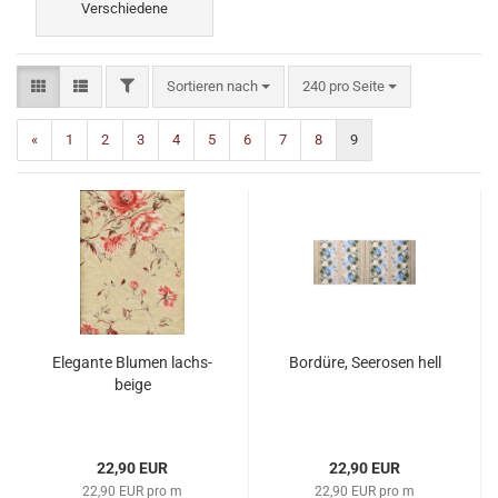
Verschiedene
FILTER
Sortieren nach
pro Seite
Sortieren nach
240 pro Seite
«
1
2
3
4
5
6
7
8
9
Elegante Blumen lachs-
Bordüre, Seerosen hell
beige
22,90 EUR
22,90 EUR
22,90 EUR pro m
22,90 EUR pro m